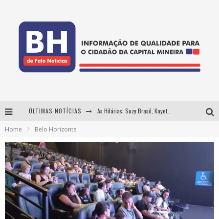
ÚLTIMAS NOTÍCIAS
As Hilárias: Suzy Brasil, Kayete e Karoline Absinto retornam a Belo Horizonte para apresentação única no Teatro Sesiminas
Home
Belo Horizonte
Projeta Cultura abre inscrições gratuitas em Conselheiro Lafaiete para oficinas de elaboração de projetos culturais e inteligência artificial
Usecorp consolida a 'economia do uso' no B2B brasileiro, vira S.A. e impulsiona expansão com novo fundo estruturado
Hot Wheels Monster Trucks Live™ confirma Belo Horizonte na turnê América do Sul 2027