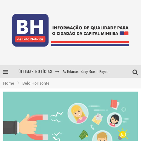
ÚLTIMAS NOTÍCIAS
As Hilárias: Suzy Brasil, Kayete e Karoline Absinto retornam a Belo Horizonte para apresentação única no Teatro Sesiminas
Home
Belo Horizonte
Projeta Cultura abre inscrições gratuitas em Conselheiro Lafaiete para oficinas de elaboração de projetos culturais e inteligência artificial
Usecorp consolida a 'economia do uso' no B2B brasileiro, vira S.A. e impulsiona expansão com novo fundo estruturado
Hot Wheels Monster Trucks Live™ confirma Belo Horizonte na turnê América do Sul 2027