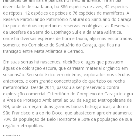
raridades de animais e plantas no meio ambiente. Na ampla
diversidade de sua fauna, há 386 espécies de aves, 42 espécies
de répteis, 12 espécies de peixes e 76 espécies de mamíferos. A
Reserva Particular do Patrimônio Natural do Santuário do Caraça
faz parte de duas importantes reservas ecológicas, as Reservas
da Biosfera da Serra do Espinhaço Sul e a da Mata Atlântica,
onde há diversas espécies de flora e fauna, algumas encontradas
somente no Complexo do Santuário do Caraça, que fica na
transição entre Mata Atlântica e Cerrado.
Em suas serras há nascentes, ribeirões e lagos que possuem
águas de coloração escura, que carreiam material orgânico em
suspensão. Seu solo é rico em minérios, explorados nos séculos
anteriores, e com grande concentração de quartzito ou rocha
metamórfica. Desde 2011, passou a ser preservado contra
exploração comercial. O território do Complexo do Caraça integra
a Área de Proteção Ambiental ao Sul da Região Metropolitana de
BH, onde começam duas grandes bacias hidrográficas, a do rio
São Francisco e a do rio Doce, que abastecem aproximadamente
70% da população de Belo Horizonte e 50% da população de sua
região metropolitana.