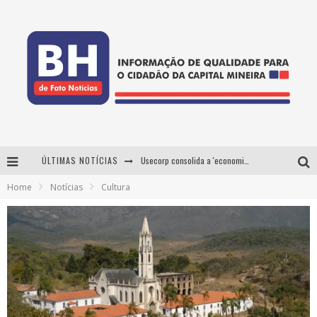
ÚLTIMAS NOTÍCIAS
Usecorp consolida a 'economia do uso' no B2B brasileiro, vira S.A. e impulsiona expansão com novo fundo estruturado
Home
Notícias
Cultura
Esplanada fica pequena e CÊ TÁ DOIDO FESTIVAL anuncia mudança para o gramado do Mineirão
De BH para o mundo: conheça a stylist mineira por trás de turnês e campanhas globais
Projeta Cultura abre inscrições gratuitas em Conselheiro Lafaiete para oficinas de elaboração de projetos culturais e inteligência artificial