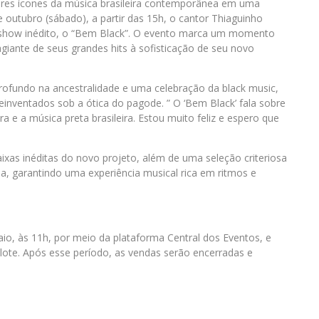
ores ícones da música brasileira contemporânea em uma
 outubro (sábado), a partir das 15h, o cantor Thiaguinho
show inédito, o “Bem Black”. O evento marca um momento
tagiante de seus grandes hits à sofisticação de seu novo
rofundo na ancestralidade e uma celebração da black music,
inventados sob a ótica do pagode. ” O ‘Bem Black’ fala sobre
ra e a música preta brasileira. Estou muito feliz e espero que
aixas inéditas do novo projeto, além de uma seleção criteriosa
a, garantindo uma experiência musical rica em ritmos e
aio, às 11h, por meio da plataforma Central dos Eventos, e
 lote. Após esse período, as vendas serão encerradas e