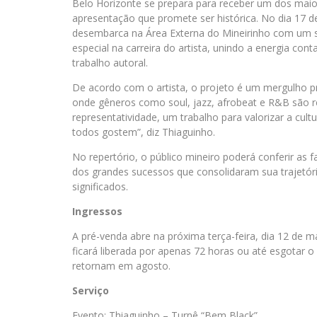
Belo Horizonte se prepara para receber um dos mai
apresentação que promete ser histórica. No dia 17 de
desembarca na Área Externa do Mineirinho com um 
especial na carreira do artista, unindo a energia con
trabalho autoral.
De acordo com o artista, o projeto é um mergulho p
onde gêneros como soul, jazz, afrobeat e R&B são re
representatividade, um trabalho para valorizar a cultu
todos gostem”, diz Thiaguinho.
No repertório, o público mineiro poderá conferir as f
dos grandes sucessos que consolidaram sua trajetóri
significados.
Ingressos
A pré-venda abre na próxima terça-feira, dia 12 de m
ficará liberada por apenas 72 horas ou até esgotar o
retornam em agosto.
Serviço
Evento: Thiaguinho – Turnê “Bem Black”