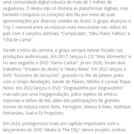
uma comunidade digital robusta de mais de 1 milhão de
seguidores. O Akatu não só domina as plataformas digitais, mas
também conquista os corações dos fãs por meio de suas
apresentações por diversas cidades do Brasil. O grupo alcançou o
Top 1 nacional entre as músicas mais executadas nas rádios do
país com 3 canções autorais: ‘’Complicado’’, ‘’Meu Plano Falhou” e
“Chá de Cama’’.
Desde o início da carreira, o grupo sempre esteve focado nas
produções audiovisuais. Em 2017, lançou o CD “Meu Momento” e
no ano seguinte o DVD “Vamo Cantar”. Já em 2020, foram dois
trabalhos: “Ensaios do Akatu’’ e “Akatu Relax’. Em 2021 lançou o
DVD “Encontro de Gerações”, gravado no Rio de Janeiro junto
com o Grupo Revelação, Xande de Pilares, Vitinho e Liomar Pique
Novo. Em 2022 lançou o DVD “Degrauzinho por Degrauzinho”
marcado por uma megaprodução, palco repleto de efeitos
especiais e telões de led, além das participações de grandes
nomes da música como Belo, Ferrugem, Menos é Mais, Matheus
Fernandes, Suel e Di Propósito.
Em 2023, protagonizou mais um capítulo importante com o
lançamento do DVD “Akatu In The City”. Nesse projeto, contou