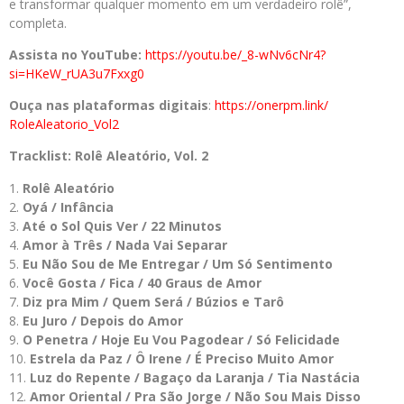
e transformar qualquer momento em um verdadeiro rolê”,
completa.
Assista no YouTube:
https://youtu.be/_8-wNv6cNr4?
si=HKeW_rUA3u7Fxxg0
Ouça nas plataformas digitais
:
https://onerpm.link/
RoleAleatorio_Vol2
Tracklist: Rolê Aleatório, Vol. 2
Rolê Aleatório
Oyá / Infância
Até o Sol Quis Ver / 22 Minutos
Amor à Três / Nada Vai Separar
Eu Não Sou de Me Entregar / Um Só Sentimento
Você Gosta / Fica / 40 Graus de Amor
Diz pra Mim / Quem Será / Búzios e Tarô
Eu Juro / Depois do Amor
O Penetra / Hoje Eu Vou Pagodear / Só Felicidade
Estrela da Paz / Ô Irene / É Preciso Muito Amor
Luz do Repente / Bagaço da Laranja / Tia Nastácia
Amor Oriental / Pra São Jorge / Não Sou Mais Disso