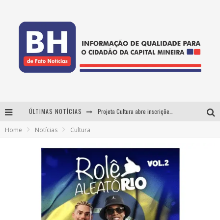
ÚLTIMAS NOTÍCIAS
Projeta Cultura abre inscrições gratuitas em Conselheiro Lafaiete para oficinas de elaboração de projetos culturais e inteligência artificial
Home
Notícias
Cultura
Usecorp consolida a 'economia do uso' no B2B brasileiro, vira S.A. e impulsiona expansão com novo fundo estruturado
Esplanada fica pequena e CÊ TÁ DOIDO FESTIVAL anuncia mudança para o gramado do Mineirão
As Hilárias: Suzy Brasil, Kayete e Karoline Absinto retornam a Belo Horizonte para apresentação única no Teatro Sesiminas