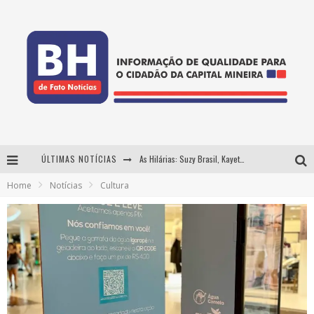
ÚLTIMAS NOTÍCIAS
As Hilárias: Suzy Brasil, Kayete e Karoline Absinto retornam a Belo Horizonte para apresentação única no Teatro Sesiminas
Home
Notícias
Cultura
Projeta Cultura abre inscrições gratuitas em Conselheiro Lafaiete para oficinas de elaboração de projetos culturais e inteligência artificial
Usecorp consolida a 'economia do uso' no B2B brasileiro, vira S.A. e impulsiona expansão com novo fundo estruturado
Hot Wheels Monster Trucks Live™ confirma Belo Horizonte na turnê América do Sul 2027