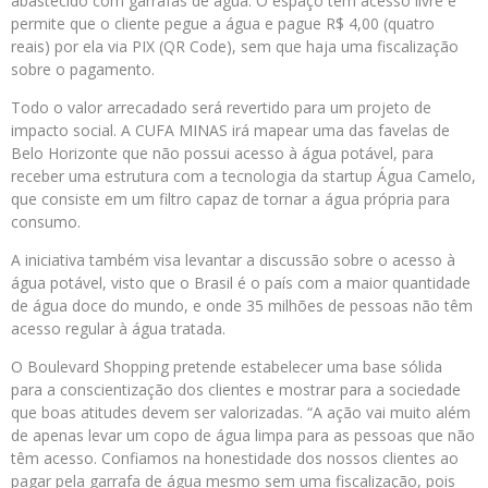
abastecido com garrafas de água. O espaço tem acesso livre e
permite que o cliente pegue a água e pague R$ 4,00 (quatro
reais) por ela via PIX (QR Code), sem que haja uma fiscalização
sobre o pagamento.
Todo o valor arrecadado será revertido para um projeto de
impacto social. A CUFA MINAS irá mapear uma das favelas de
Belo Horizonte que não possui acesso à água potável, para
receber uma estrutura com a tecnologia da startup Água Camelo,
que consiste em um filtro capaz de tornar a água própria para
consumo.
A iniciativa também visa levantar a discussão sobre o acesso à
água potável, visto que o Brasil é o país com a maior quantidade
de água doce do mundo, e onde 35 milhões de pessoas não têm
acesso regular à água tratada.
O Boulevard Shopping pretende estabelecer uma base sólida
para a conscientização dos clientes e mostrar para a sociedade
que boas atitudes devem ser valorizadas. “A ação vai muito além
de apenas levar um copo de água limpa para as pessoas que não
têm acesso. Confiamos na honestidade dos nossos clientes ao
pagar pela garrafa de água mesmo sem uma fiscalização, pois