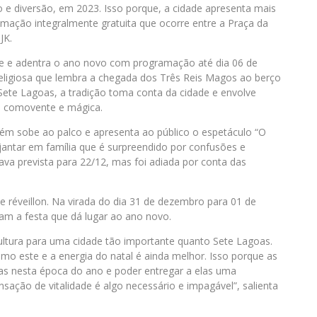
o e diversão, em 2023. Isso porque, a cidade apresenta mais
ação integralmente gratuita que ocorre entre a Praça da
JK.
ce e adentra o ano novo com programação até dia 06 de
 religiosa que lembra a chegada dos Três Reis Magos ao berço
Sete Lagoas, a tradição toma conta da cidade e envolve
o comovente e mágica.
bém sobe ao palco e apresenta ao público o espetáculo “O
m jantar em família que é surpreendido por confusões e
tava prevista para 22/12, mas foi adiada por conta das
 réveillon. Na virada do dia 31 de dezembro para 01 de
am a festa que dá lugar ao ano novo.
ultura para uma cidade tão importante quanto Sete Lagoas.
mo este e a energia do natal é ainda melhor. Isso porque as
ias nesta época do ano e poder entregar a elas uma
sação de vitalidade é algo necessário e impagável”, salienta