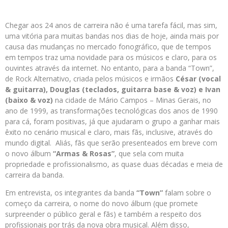
Chegar aos 24 anos de carreira não é uma tarefa fácil, mas sim,
uma vitória para muitas bandas nos dias de hoje, ainda mais por
causa das mudanças no mercado fonográfico, que de tempos
em tempos traz uma novidade para os músicos e claro, para os
ouvintes através da internet. No entanto, para a banda “Town”,
de Rock Alternativo, criada pelos músicos e irmãos
César (vocal
& guitarra), Douglas (teclados, guitarra base & voz) e Ivan
(baixo & voz)
na cidade de Mário Campos – Minas Gerais, no
ano de 1999, as transformações tecnológicas dos anos de 1990
para cá, foram positivas, já que ajudaram o grupo a ganhar mais
êxito no cenário musical e claro, mais fãs, inclusive, através do
mundo digital. Aliás, fãs que serão presenteados em breve com
o novo álbum
“Armas & Rosas”
, que sela com muita
propriedade e profissionalismo, as quase duas décadas e meia de
carreira da banda.
Em entrevista, os integrantes da banda
“Town”
falam sobre o
começo da carreira, o nome do novo álbum (que promete
surpreender o público geral e fãs) e também a respeito dos
profissionais por trás da nova obra musical. Além disso,