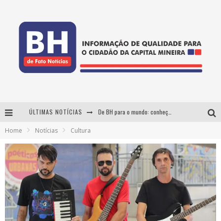
ÚLTIMAS NOTÍCIAS
De BH para o mundo: conheça a stylist mineira por trás de turnês e campanhas globais
Home
Notícias
Cultura
DiamondMall recebe experiência imersiva que recria o Coliseu e a grandiosidade da Roma Antiga
Milton Guedes, o "músico dos músicos", apresenta show da turnê "Milton Canta Lulu" em BH
Esplanada fica pequena e CÊ TÁ DOIDO FESTIVAL anuncia mudança para o gramado do Mineirão