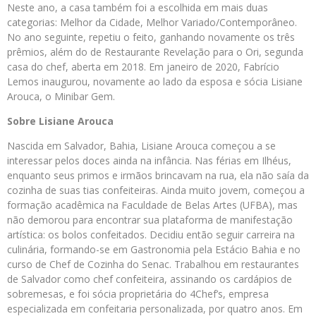
Neste ano, a casa também foi a escolhida em mais duas
categorias: Melhor da Cidade, Melhor Variado/Contemporâneo.
No ano seguinte, repetiu o feito, ganhando novamente os três
prêmios, além do de Restaurante Revelação para o Ori, segunda
casa do chef, aberta em 2018. Em janeiro de 2020, Fabrício
Lemos inaugurou, novamente ao lado da esposa e sócia Lisiane
Arouca, o Minibar Gem.
Sobre Lisiane Arouca
Nascida em Salvador, Bahia, Lisiane Arouca começou a se
interessar pelos doces ainda na infância. Nas férias em Ilhéus,
enquanto seus primos e irmãos brincavam na rua, ela não saía da
cozinha de suas tias confeiteiras. Ainda muito jovem, começou a
formação acadêmica na Faculdade de Belas Artes (UFBA), mas
não demorou para encontrar sua plataforma de manifestação
artística: os bolos confeitados. Decidiu então seguir carreira na
culinária, formando-se em Gastronomia pela Estácio Bahia e no
curso de Chef de Cozinha do Senac. Trabalhou em restaurantes
de Salvador como chef confeiteira, assinando os cardápios de
sobremesas, e foi sócia proprietária do 4Chef’s, empresa
especializada em confeitaria personalizada, por quatro anos. Em