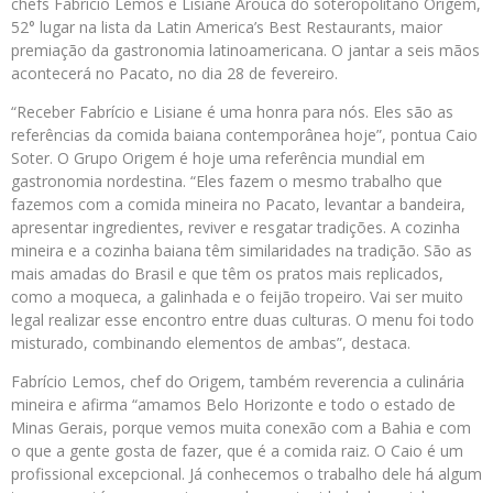
chefs Fabrício Lemos e Lisiane Arouca do soteropolitano Origem,
52° lugar na lista da Latin America’s Best Restaurants, maior
premiação da gastronomia latinoamericana. O jantar a seis mãos
acontecerá no Pacato, no dia 28 de fevereiro.
“Receber Fabrício e Lisiane é uma honra para nós. Eles são as
referências da comida baiana contemporânea hoje”, pontua Caio
Soter. O Grupo Origem é hoje uma referência mundial em
gastronomia nordestina. “Eles fazem o mesmo trabalho que
fazemos com a comida mineira no Pacato, levantar a bandeira,
apresentar ingredientes, reviver e resgatar tradições. A cozinha
mineira e a cozinha baiana têm similaridades na tradição. São as
mais amadas do Brasil e que têm os pratos mais replicados,
como a moqueca, a galinhada e o feijão tropeiro. Vai ser muito
legal realizar esse encontro entre duas culturas. O menu foi todo
misturado, combinando elementos de ambas”, destaca.
Fabrício Lemos, chef do Origem, também reverencia a culinária
mineira e afirma “amamos Belo Horizonte e todo o estado de
Minas Gerais, porque vemos muita conexão com a Bahia e com
o que a gente gosta de fazer, que é a comida raiz. O Caio é um
profissional excepcional. Já conhecemos o trabalho dele há algum