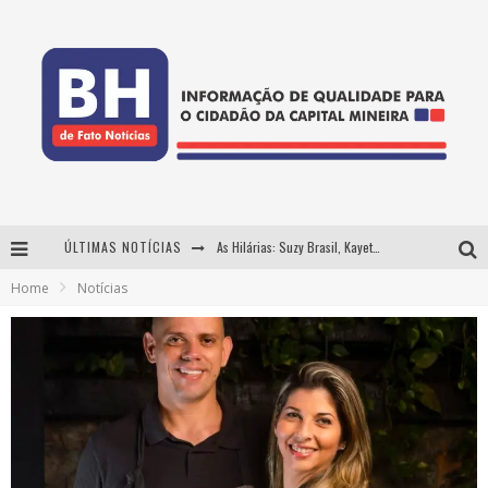
ÚLTIMAS NOTÍCIAS
As Hilárias: Suzy Brasil, Kayete e Karoline Absinto retornam a Belo Horizonte para apresentação única no Teatro Sesiminas
Home
Notícias
Projeta Cultura abre inscrições gratuitas em Conselheiro Lafaiete para oficinas de elaboração de projetos culturais e inteligência artificial
Usecorp consolida a 'economia do uso' no B2B brasileiro, vira S.A. e impulsiona expansão com novo fundo estruturado
Hot Wheels Monster Trucks Live™ confirma Belo Horizonte na turnê América do Sul 2027