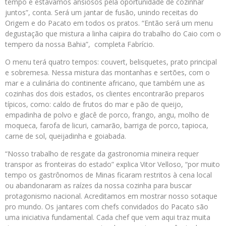
tempo e estávamos ansiosos pela oportunidade de cozinhar
juntos”, conta. Será um jantar de fusão, unindo receitas do
Origem e do Pacato em todos os pratos. “Então será um menu
degustação que mistura a linha caipira do trabalho do Caio com o
tempero da nossa Bahia”, completa Fabrício.
O menu terá quatro tempos: couvert, belisquetes, prato principal
e sobremesa. Nessa mistura das montanhas e sertões, com o
mar e a culinária do continente africano, que também une as
cozinhas dos dois estados, os clientes encontrarão preparos
típicos, como: caldo de frutos do mar e pão de queijo,
empadinha de polvo e glacê de porco, frango, angu, molho de
moqueca, farofa de licuri, camarão, barriga de porco, tapioca,
carne de sol, queijadinha e goiabada.
“Nosso trabalho de resgate da gastronomia mineira requer
transpor as fronteiras do estado” explica Vitor Velloso, “por muito
tempo os gastrônomos de Minas ficaram restritos à cena local
ou abandonaram as raízes da nossa cozinha para buscar
protagonismo nacional. Acreditamos em mostrar nosso sotaque
pro mundo. Os jantares com chefs convidados do Pacato são
uma iniciativa fundamental. Cada chef que vem aqui traz muita