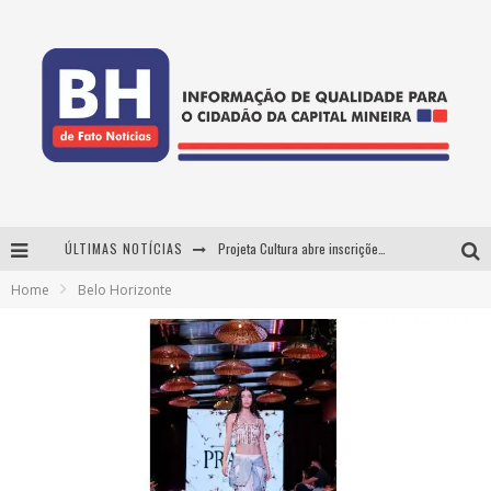
ÚLTIMAS NOTÍCIAS
Projeta Cultura abre inscrições gratuitas em Conselheiro Lafaiete para oficinas de elaboração de projetos culturais e inteligência artificial
Home
Belo Horizonte
Usecorp consolida a 'economia do uso' no B2B brasileiro, vira S.A. e impulsiona expansão com novo fundo estruturado
Esplanada fica pequena e CÊ TÁ DOIDO FESTIVAL anuncia mudança para o gramado do Mineirão
As Hilárias: Suzy Brasil, Kayete e Karoline Absinto retornam a Belo Horizonte para apresentação única no Teatro Sesiminas