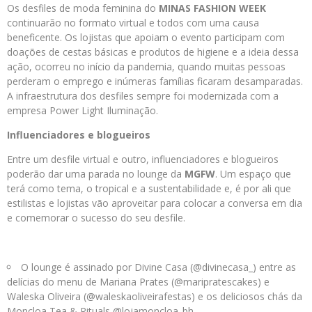
Os desfiles de moda feminina do
MINAS FASHION WEEK
continuarão no formato virtual e todos com uma causa
beneficente. Os lojistas que apoiam o evento participam com
doações de cestas básicas e produtos de higiene e a ideia dessa
ação, ocorreu no início da pandemia, quando muitas pessoas
perderam o emprego e inúmeras famílias ficaram desamparadas.
A infraestrutura dos desfiles sempre foi modernizada com a
empresa Power Light Iluminação.
Influenciadores e blogueiros
Entre um desfile virtual e outro, influenciadores e blogueiros
poderão dar uma parada no lounge da
MGFW
. Um espaço que
terá como tema, o tropical e a sustentabilidade e, é por ali que
estilistas e lojistas vão aproveitar para colocar a conversa em dia
e comemorar o sucesso do seu desfile.
O lounge é assinado por Divine Casa (@divinecasa_) entre as
delícias do menu de Mariana Prates (@maripratescakes) e
Waleska Oliveira (@waleskaoliveirafestas) e os deliciosos chás da
Moncloa Tea & Rituals @lojamoncloa_bh.