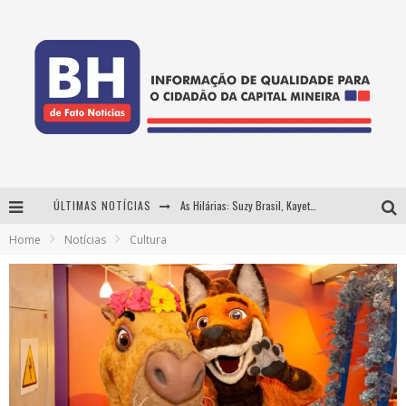
ÚLTIMAS NOTÍCIAS
As Hilárias: Suzy Brasil, Kayete e Karoline Absinto retornam a Belo Horizonte para apresentação única no Teatro Sesiminas
Home
Notícias
Cultura
Projeta Cultura abre inscrições gratuitas em Conselheiro Lafaiete para oficinas de elaboração de projetos culturais e inteligência artificial
Usecorp consolida a 'economia do uso' no B2B brasileiro, vira S.A. e impulsiona expansão com novo fundo estruturado
Hot Wheels Monster Trucks Live™ confirma Belo Horizonte na turnê América do Sul 2027