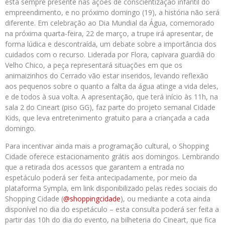
está sempre presente nas ações de conscientização infantil do
empreendimento, e no próximo domingo (19), a história não será
diferente. Em celebração ao Dia Mundial da Água, comemorado
na próxima quarta-feira, 22 de março, a trupe irá apresentar, de
forma lúdica e descontraída, um debate sobre a importância dos
cuidados com o recurso. Liderada por Flora, capivara guardiã do
Velho Chico, a peça representará situações em que os
animaizinhos do Cerrado vão estar inseridos, levando reflexão
aos pequenos sobre o quanto a falta da água atinge a vida deles,
e de todos à sua volta. A apresentação, que terá início às 11h, na
sala 2 do Cineart (piso GG), faz parte do projeto semanal Cidade
Kids, que leva entretenimento gratuito para a criançada a cada
domingo.
Para incentivar ainda mais a programação cultural, o Shopping
Cidade oferece estacionamento grátis aos domingos. Lembrando
que a retirada dos acessos que garantem a entrada no
espetáculo poderá ser feita antecipadamente, por meio da
plataforma Sympla, em link disponibilizado pelas redes sociais do
Shopping Cidade (
@shoppingcidade
), ou mediante a cota ainda
disponível no dia do espetáculo – esta consulta poderá ser feita a
partir das 10h do dia do evento, na bilheteria do Cineart, que fica