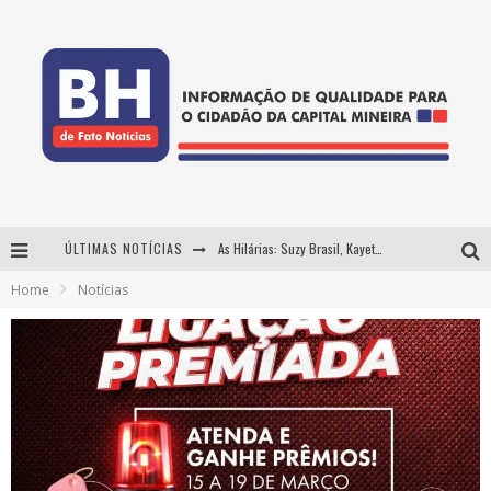
ÚLTIMAS NOTÍCIAS
As Hilárias: Suzy Brasil, Kayete e Karoline Absinto retornam a Belo Horizonte para apresentação única no Teatro Sesiminas
Home
Notícias
Projeta Cultura abre inscrições gratuitas em Conselheiro Lafaiete para oficinas de elaboração de projetos culturais e inteligência artificial
Usecorp consolida a 'economia do uso' no B2B brasileiro, vira S.A. e impulsiona expansão com novo fundo estruturado
Hot Wheels Monster Trucks Live™ confirma Belo Horizonte na turnê América do Sul 2027