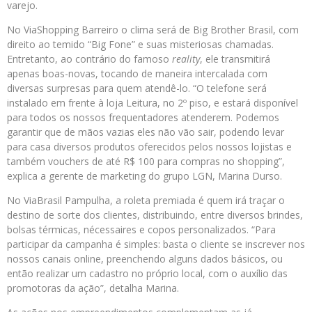
varejo.
No ViaShopping Barreiro o clima será de Big Brother Brasil, com
direito ao temido “Big Fone” e suas misteriosas chamadas.
Entretanto, ao contrário do famoso
reality
, ele transmitirá
apenas boas-novas, tocando de maneira intercalada com
diversas surpresas para quem atendê-lo. “O telefone será
instalado em frente à loja Leitura, no 2º piso, e estará disponível
para todos os nossos frequentadores atenderem. Podemos
garantir que de mãos vazias eles não vão sair, podendo levar
para casa diversos produtos oferecidos pelos nossos lojistas e
também vouchers de até R$ 100 para compras no shopping”,
explica a gerente de marketing do grupo LGN, Marina Durso.
No ViaBrasil Pampulha, a roleta premiada é quem irá traçar o
destino de sorte dos clientes, distribuindo, entre diversos brindes,
bolsas térmicas, nécessaires e copos personalizados. “Para
participar da campanha é simples: basta o cliente se inscrever nos
nossos canais online, preenchendo alguns dados básicos, ou
então realizar um cadastro no próprio local, com o auxílio das
promotoras da ação”, detalha Marina.