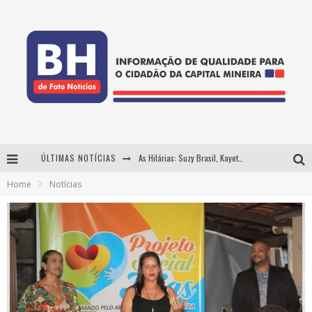
ÚLTIMAS NOTÍCIAS
As Hilárias: Suzy Brasil, Kayete e Karoline Absinto retornam a Belo Horizonte para apresentação única no Teatro Sesiminas
Home
Notícias
Projeta Cultura abre inscrições gratuitas em Conselheiro Lafaiete para oficinas de elaboração de projetos culturais e inteligência artificial
Usecorp consolida a 'economia do uso' no B2B brasileiro, vira S.A. e impulsiona expansão com novo fundo estruturado
Hot Wheels Monster Trucks Live™ confirma Belo Horizonte na turnê América do Sul 2027