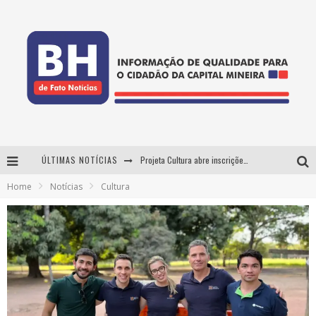
ÚLTIMAS NOTÍCIAS
Projeta Cultura abre inscrições gratuitas em Conselheiro Lafaiete para oficinas de elaboração de projetos culturais e inteligência artificial
Home
Notícias
Cultura
Usecorp consolida a 'economia do uso' no B2B brasileiro, vira S.A. e impulsiona expansão com novo fundo estruturado
Hot Wheels Monster Trucks Live™ confirma Belo Horizonte na turnê América do Sul 2027
As Hilárias: Suzy Brasil, Kayete e Karoline Absinto retornam a Belo Horizonte para apresentação única no Teatro Sesiminas