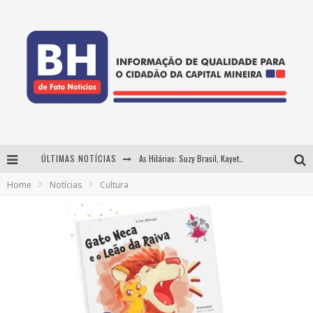
ÚLTIMAS NOTÍCIAS
As Hilárias: Suzy Brasil, Kayete e Karoline Absinto retornam a Belo Horizonte para apresentação única no Teatro Sesiminas
Home
Notícias
Cultura
Projeta Cultura abre inscrições gratuitas em Conselheiro Lafaiete para oficinas de elaboração de projetos culturais e inteligência artificial
Usecorp consolida a 'economia do uso' no B2B brasileiro, vira S.A. e impulsiona expansão com novo fundo estruturado
Hot Wheels Monster Trucks Live™ confirma Belo Horizonte na turnê América do Sul 2027