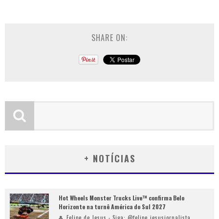
SHARE ON:
+ NOTÍCIAS
Hot Wheels Monster Trucks Live™ confirma Belo
Horizonte na turnê América do Sul 2027
Felipe de Jesus - Siga: @felipe_jesusjornalista