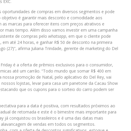
s EXC.
as oportunidades de compras em diversos segmentos e pode
o objetivo é garantir mais desconto e comodidade aos
as marcas para oferecer itens com preços atrativos e
or mais tempo. Além disso vamos investir em uma campanha
sistente de compras pelo
whatsapp
, em que o cliente pode
a, em até 24 horas, e ganhar R$ 50 de desconto na primeira
go (27)”, afirma Juliana Trindade, gerente de marketing do Del
Friday é a oferta de prêmios exclusivos para o consumidor,
nômicas até um carrão. “Todo mundo que somar R$ 400 em
 nossa promoção de Natal, pelo aplicativo do Del Rey, vai
 nossos lojistas, levar para casa um panetone da Cacau Show
 destacando que os cupons para o sorteio do carro podem ser
ectativa para a data é positiva, com resultados próximos ao
radual de retomada e este é o bimestre mais importante para
day já conquistou os brasileiros e é uma das datas mais
e alavancagem de vendas em todos os segmentos.
nha, com a oferta de descontos significativos, estoque e