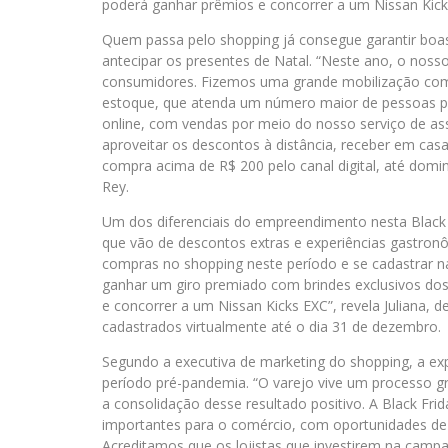
poderá ganhar prêmios e concorrer a um Nissan Kick
Quem passa pelo shopping já consegue garantir bo
antecipar os presentes de Natal. “Neste ano, o noss
consumidores. Fizemos uma grande mobilização com 
estoque, que atenda um número maior de pessoas p
online, com vendas por meio do nosso serviço de as
aproveitar os descontos à distância, receber em cas
compra acima de R$ 200 pelo canal digital, até domin
Rey.
Um dos diferenciais do empreendimento nesta Black 
que vão de descontos extras e experiências gastro
compras no shopping neste período e se cadastrar na
ganhar um giro premiado com brindes exclusivos dos
e concorrer a um Nissan Kicks EXC”, revela Juliana,
cadastrados virtualmente até o dia 31 de dezembro.
Segundo a executiva de marketing do shopping, a exp
período pré-pandemia. “O varejo vive um processo g
a consolidação desse resultado positivo. A Black Fri
importantes para o comércio, com oportunidades d
Acreditamos que os lojistas que investirem na campa