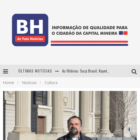
ÚLTIMAS NOTÍCIAS
As Hilárias: Suzy Brasil, Kayete e Karoline Absinto retornam a Belo Horizonte para apresentação única no Teatro Sesiminas
Home
Notícias
Cultura
Projeta Cultura abre inscrições gratuitas em Conselheiro Lafaiete para oficinas de elaboração de projetos culturais e inteligência artificial
Usecorp consolida a 'economia do uso' no B2B brasileiro, vira S.A. e impulsiona expansão com novo fundo estruturado
Hot Wheels Monster Trucks Live™ confirma Belo Horizonte na turnê América do Sul 2027