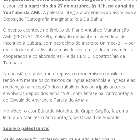
disponível
a partir do dia 27 de outubro, às 11h, no canal de
YouTube da AML.
A palestra integra a programação associada à
Exposição “Cartografia Imaginária: Rua Da Bahia”.
O evento acontece no âmbito do Plano Anual de Manutenção
AML (PRONAC 203709), realizado mediante a Lei Federal de
Incentivo à Cultura, com patrocínio do Instituto Unimed-BH – por
meio do incentivo fiscal de mais de cinco mil e duzentos médicos
cooperados e colaboradores – e da CEMIG. Copatrocínio da
Tambasa.
Na ocasião, o palestrante repassa o modernismo brasileiro,
tendo em mente os contextos de língua espanhola e inglesa e as
mudanças na recepção dos trabalhos dos principais autores
envolvidos depois dos anos 1920, com ênfase na “Antropofagia”
de Oswald de Andrade e Tarsila do Amaral.
No vídeo, o ator Eduardo Moreira, do Grupo Galpão, faz uma
leitura do Manifesto Antropófago, de Oswald de Andrade.
Sobre o palestrante:
Paulo Moreira foi professor em Yale e agora leciona na