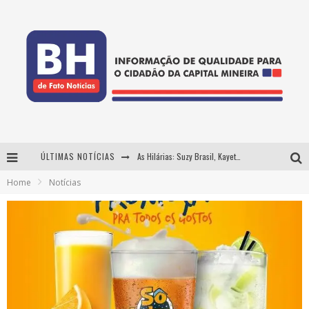
ÚLTIMAS NOTÍCIAS
As Hilárias: Suzy Brasil, Kayete e Karoline Absinto retornam a Belo Horizonte para apresentação única no Teatro Sesiminas
Home
Notícias
Projeta Cultura abre inscrições gratuitas em Conselheiro Lafaiete para oficinas de elaboração de projetos culturais e inteligência artificial
Usecorp consolida a 'economia do uso' no B2B brasileiro, vira S.A. e impulsiona expansão com novo fundo estruturado
Hot Wheels Monster Trucks Live™ confirma Belo Horizonte na turnê América do Sul 2027