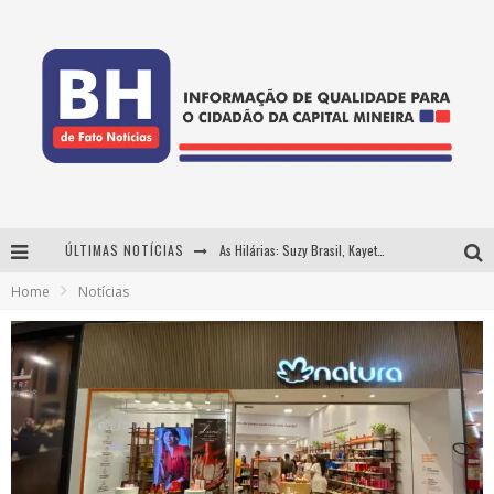
ÚLTIMAS NOTÍCIAS
As Hilárias: Suzy Brasil, Kayete e Karoline Absinto retornam a Belo Horizonte para apresentação única no Teatro Sesiminas
Home
Notícias
Projeta Cultura abre inscrições gratuitas em Conselheiro Lafaiete para oficinas de elaboração de projetos culturais e inteligência artificial
Usecorp consolida a 'economia do uso' no B2B brasileiro, vira S.A. e impulsiona expansão com novo fundo estruturado
Hot Wheels Monster Trucks Live™ confirma Belo Horizonte na turnê América do Sul 2027