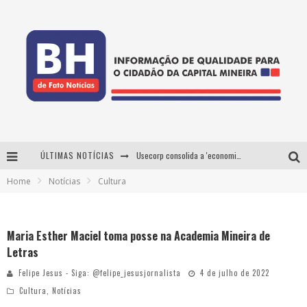
ÚLTIMAS NOTÍCIAS
Usecorp consolida a 'economia do uso' no B2B brasileiro, vira S.A. e impulsiona expansão com novo fundo estruturado
Home
Notícias
Cultura
Esplanada fica pequena e CÊ TÁ DOIDO FESTIVAL anuncia mudança para o gramado do Mineirão
De BH para o mundo: conheça a stylist mineira por trás de turnês e campanhas globais
Maria Esther Maciel toma posse na Academia Mineira de
Projeta Cultura abre inscrições gratuitas em Conselheiro Lafaiete para oficinas de elaboração de projetos culturais e inteligência artificial
Letras
Felipe Jesus - Siga: @felipe_jesusjornalista
4 de julho de 2022
Cultura
,
Notícias