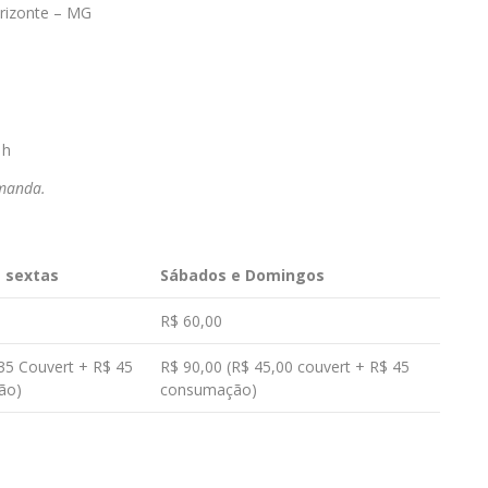
orizonte – MG
1h
emanda.
e sextas
Sábados e Domingos
R$ 60,00
35 Couvert + R$ 45
R$ 90,00 (R$ 45,00 couvert + R$ 45
ão)
consumação)