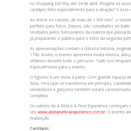
no Shopping Del Rey até 24 de abril. Imagine só assi
cardápio feito especialmente para a atração? É esse 
Ao entrar no castelo, de mais de 1.500 mts², o visi
perfeito para fotos. Depois, são convidados ao baile 
recebidos pelos funcionários da realeza que passar
já preparando o público para o início da segunda part
As apresentações contam a clássica história, origina
1740. Assim, o evento apresenta muita música, dança,
olfativos durante todo o percurso. Tudo isso enqua
especialmente para o evento.
O figurino é um show à parte. Com grande riqueza de
Bela, Fera (que se transforma em príncipe), Candelab
vendedores e garçons) também estará caracterizada 
completa.
Os valores de A Bela e A Fera Experience começam a
site
www.abelaeaferaexperience.com.br
. O evento at
realização.
Cardápio: