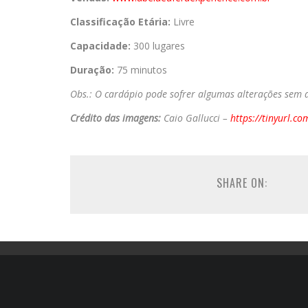
Classificação Etária:
Livre
Capacidade:
300 lugares
Duração:
75 minutos
Obs.: O cardápio pode sofrer algumas alterações sem a
Crédito das imagens:
Caio Gallucci –
https://tinyurl.c
SHARE ON: