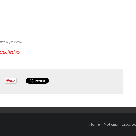
viso prévio.
om/u6hsthx9
Home
Notícias
Esporte