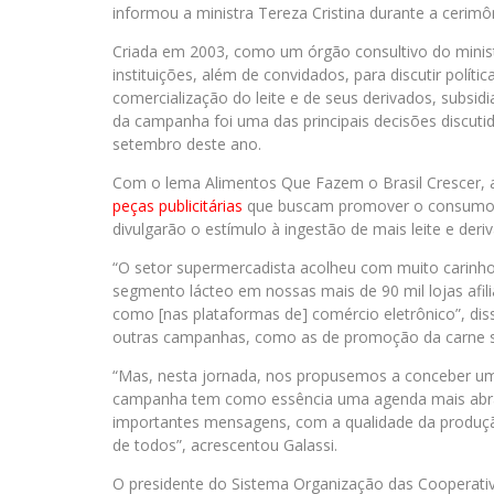
informou a ministra Tereza Cristina durante a cerim
Criada em 2003, como um órgão consultivo do minist
instituições, além de convidados, para discutir políti
comercialização do leite e de seus derivados, subsid
da campanha foi uma das principais decisões discutid
setembro deste ano.
Com o lema Alimentos Que Fazem o Brasil Crescer, 
peças publicitárias
que buscam promover o consumo d
divulgarão o estímulo à ingestão de mais leite e deri
“O setor supermercadista acolheu com muito carinh
segmento lácteo em nossas mais de 90 mil lojas afil
como [nas plataformas de] comércio eletrônico”, dis
outras campanhas, como as de promoção da carne su
“Mas, nesta jornada, nos propusemos a conceber um
campanha tem como essência uma agenda mais abrang
importantes mensagens, com a qualidade da produção 
de todos”, acrescentou Galassi.
O presidente do Sistema Organização das Cooperativa