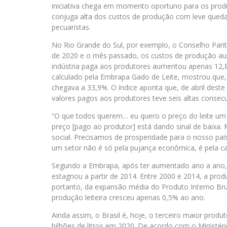
iniciativa chega em momento oportuno para os produt
conjuga alta dos custos de produção com leve queda d
pecuaristas.
No Rio Grande do Sul, por exemplo, o Conselho Parit
de 2020 e o mês passado, os custos de produção au
indústria paga aos produtores aumentou apenas 12,8%
calculado pela Embrapa Gado de Leite, mostrou que
chegava a 33,9%. O índice aponta que, de abril deste 
valores pagos aos produtores teve seis altas consec
“O que todos querem… eu quero o preço do leite u
preço [pago ao produtor] está dando sinal de baix
social. Precisamos de prosperidade para o nosso pa
um setor não é só pela pujança econômica, é pela c
Segundo a Embrapa, após ter aumentado ano a ano,
estagnou a partir de 2014. Entre 2000 e 2014, a prod
portanto, da expansão média do Produto Interno Bru
produção leiteira cresceu apenas 0,5% ao ano.
Ainda assim, o Brasil é, hoje, o terceiro maior prod
bilhões de litros em 2020. De acordo com o Ministéri