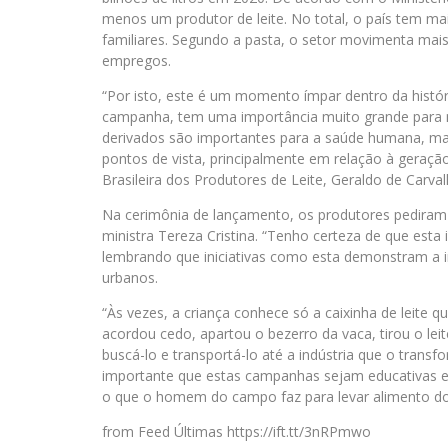
menos um produtor de leite. No total, o país tem mai
familiares. Segundo a pasta, o setor movimenta mais
empregos.
“Por isto, este é um momento ímpar dentro da históri
campanha, tem uma importância muito grande para m
derivados são importantes para a saúde humana, ma
pontos de vista, principalmente em relação à geraç
Brasileira dos Produtores de Leite, Geraldo de Carva
Na cerimônia de lançamento, os produtores pediram 
ministra Tereza Cristina. “Tenho certeza de que esta 
lembrando que iniciativas como esta demonstram a i
urbanos.
“Às vezes, a criança conhece só a caixinha de leite
acordou cedo, apartou o bezerro da vaca, tirou o leite
buscá-lo e transportá-lo até a indústria que o tran
importante que estas campanhas sejam educativas em
o que o homem do campo faz para levar alimento do 
from Feed Últimas https://ift.tt/3nRPmwo