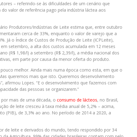
ores – referindo-se às dificuldades de um cenário que
o valor de referência pago pela indústria láctea aos
ário Produtores/Indústrias de Leite estima que, entre outubro
mentaram cerca de 33%, enquanto o valor de varejo que a
. Já o Índice de Custos de Produção de Leite (ICPLeite),
, em setembro, a alta dos custos acumulada em 12 meses
ano (R$ 1,98/l) a setembro (R$ 2,39/l), a média nacional dos
utivas, em parte por causa da menor oferta do produto.
m pouco melhor. Ainda mais numa época como esta, em que o
a. Mas queremos mais que isto. Queremos desenvolvimento
ís”, afirmou Lopes. “E o desenvolvimento que fazemos com
apacidade das pessoas se organizarem.”
 por mais de uma década, o
consumo de lácteos
, no Brasil,
ução de leite cresceu à taxa média anual de 5,2% – acima,
to (PIB), de 3,3% ao ano. No período de 2014 a 2020, a
utor de leite e derivados do mundo, tendo respondido por 34
o da Agricultura, 99% das cidades brasileiras contam com pelo