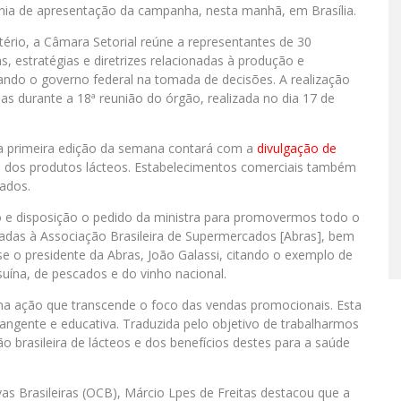
ônia de apresentação da campanha, nesta manhã, em Brasília.
ério, a Câmara Setorial reúne a representantes de 30
cas, estratégias e diretrizes relacionadas à produção e
iando o governo federal na tomada de decisões. A realização
as durante a 18ª reunião do órgão, realizada no dia 17 de
a primeira edição da semana contará com a
divulgação de
os produtos lácteos. Estabelecimentos comerciais também
vados.
o e disposição o pedido da ministra para promovermos todo o
iadas à Associação Brasileira de Supermercados [Abras], bem
se o presidente da Abras, João Galassi, citando o exemplo de
ína, de pescados e do vinho nacional.
a ação que transcende o foco das vendas promocionais. Esta
ente e educativa. Traduzida pelo objetivo de trabalharmos
brasileira de lácteos e dos benefícios destes para a saúde
s Brasileiras (OCB), Márcio Lpes de Freitas destacou que a