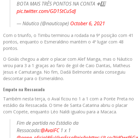
BOTA MAIS TRÊS PONTOS NA CONTA ➕3️⃣
pic.twitter.com/GD1StCu5dJ
— Náutico (@nauticope)
October 6, 2021
Com o triunfo, o Timbu terminou a rodada na 9ª posição com 41
pontos, enquanto o Esmeraldino mantém o 4º lugar com 48
pontos.
O Goiás chegou a abrir o placar com Alef Manga, mas o Náutico
virou para 3 a 1 graças ao faro de gol de Caio Dantas, Matheus
Jesus e Camutanga. No fim, Dadá Belmonte ainda conseguiu
descontar para o Esmeraldino.
Empate na Ressacada
Também nesta terça, o Avaí ficou no 1 a 1 com a Ponte Preta no
estádio da Ressacada. O time de Santa Catarina abriu o placar
com Copete, enquanto Léo Naldi igualou para a Macaca.
Fim de partida no Estádio da
Ressacada:
@AvaiFC
1 x 1
@aapp_oficial
#EuVivoEssaPaixão
https://t.co/Nd0wrf6G