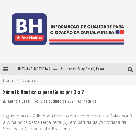
ÚLTIMAS NOTÍCIAS
As Hilárias: Suzy Brasil, Kayete e Karoline Absinto retornam a Belo Horizonte para apresentação única no Teatro Sesiminas
Home
Notícias
Projeta Cultura abre inscrições gratuitas em Conselheiro Lafaiete para oficinas de elaboração de projetos culturais e inteligência artificial
Série B: Náutico supera Goiás por 3 a 2
Usecorp consolida a 'economia do uso' no B2B brasileiro, vira S.A. e impulsiona expansão com novo fundo estruturado
Agência Brasil
6 de outubro de 2021
Notícias
Hot Wheels Monster Trucks Live™ confirma Belo Horizonte na turnê América do Sul 2027
Jogando no estádio dos Aflitos, o Náutico derrotou o Goiás por 3
a 2, na noite desta terça-feira (5), em partida da 29ª rodada da
Série B do Campeonato Brasileiro.