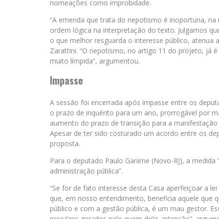
nomeações como improbidade.
“A emenda que trata do nepotismo é inoportuna, na m
ordem lógica na interpretação do texto. Julgamos que
o que melhor resguarda o interesse público, atenua a
Zarattini. “O nepotismo, no artigo 11 do projeto, já
muito límpida”, argumentou.
Impasse
A sessão foi encerrada após impasse entre os depu
o prazo de inquérito para um ano, prorrogável por
aumento do prazo de transição para a manifestação d
Apesar de ter sido costurado um acordo entre os de
proposta.
Para o deputado Paulo Ganime (Novo-RJ), a medida “
administração pública”.
“Se for de fato interesse desta Casa aperfeiçoar a l
que, em nosso entendimento, beneficia aquele que q
público e com a gestão pública, é um mau gestor. Ess
prejuízos gerados pelo quem dolo, intenção”, argum