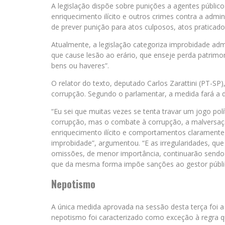
A legislação dispõe sobre punições a agentes públic
enriquecimento ilícito e outros crimes contra a admi
de prever punição para atos culposos, atos praticado
Atualmente, a legislação categoriza improbidade adm
que cause lesão ao erário, que enseje perda patrimo
bens ou haveres”.
O relator do texto, deputado Carlos Zarattini (PT-SP)
corrupção. Segundo o parlamentar, a medida fará a di
“Eu sei que muitas vezes se tenta travar um jogo pol
corrupção, mas o combate à corrupção, a malversaçã
enriquecimento ilícito e comportamentos claramente
improbidade”, argumentou. “E as irregularidades, qu
omissões, de menor importância, continuarão sendo p
que da mesma forma impõe sanções ao gestor públic
Nepotismo
A única medida aprovada na sessão desta terça foi a
nepotismo foi caracterizado como exceção à regra que