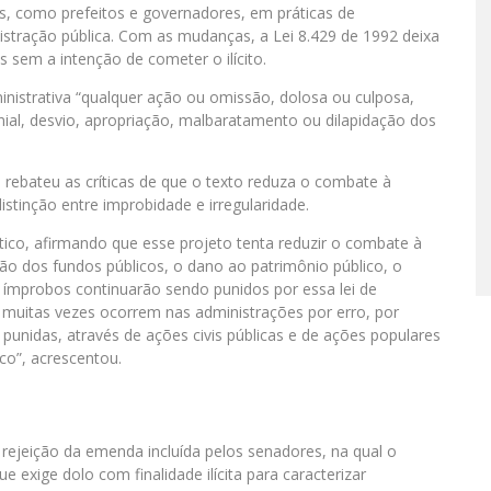
os, como prefeitos e governadores, em práticas de
nistração pública. Com as mudanças, a Lei 8.429 de 1992 deixa
s sem a intenção de cometer o ilícito.
inistrativa “qualquer ação ou omissão, dolosa ou culposa,
nial, desvio, apropriação, malbaratamento ou dilapidação dos
, rebateu as críticas de que o texto reduza o combate à
stinção entre improbidade e irregularidade.
ítico, afirmando que esse projeto tenta reduzir o combate à
o dos fundos públicos, o dano ao patrimônio público, o
 ímprobos continuarão sendo punidos por essa lei de
e muitas vezes ocorrem nas administrações por erro, por
unidas, através de ações civis públicas e de ações populares
o”, acrescentou.
 rejeição da emenda incluída pelos senadores, na qual o
 exige dolo com finalidade ilícita para caracterizar