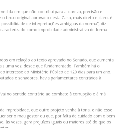
edida em que não contribui para a clareza, precisão e
 o texto original aprovado nesta Casa, mais direto e claro, é
 possibilidade de interpretações ambíguas da norma”, diz
 é caracterizado como improbidade administrativa de forma
tados em relação ao texto aprovado no Senado, que aumenta
 mais uma vez, desde que fundamentado. Também há o
o interesse do Ministério Público de 120 dias para um ano.
putados e senadores, havia parlamentares contrários à
vai no sentido contrário ao combate à corrupção e à má
ei da improbidade, que outro projeto venha à tona, e não esse
uer ser o mau gestor ou que, por falta de cuidado com o bem
e, às vezes, gera prejuízos iguais ou maiores até do que os
entou.