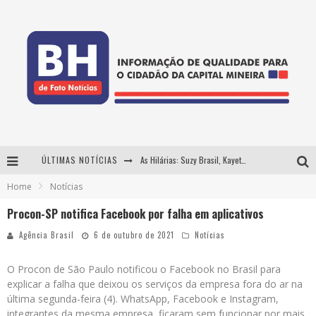
ÚLTIMAS NOTÍCIAS
As Hilárias: Suzy Brasil, Kayete e Karoline Absinto retornam a Belo Horizonte para apresentação única no Teatro Sesiminas
Home
Notícias
Projeta Cultura abre inscrições gratuitas em Conselheiro Lafaiete para oficinas de elaboração de projetos culturais e inteligência artificial
Procon-SP notifica Facebook por falha em aplicativos
Usecorp consolida a 'economia do uso' no B2B brasileiro, vira S.A. e impulsiona expansão com novo fundo estruturado
Agência Brasil
6 de outubro de 2021
Notícias
Hot Wheels Monster Trucks Live™ confirma Belo Horizonte na turnê América do Sul 2027
O Procon de São Paulo notificou o Facebook no Brasil para
explicar a falha que deixou os serviços da empresa fora do ar na
última segunda-feira (4). WhatsApp, Facebook e Instagram,
integrantes da mesma empresa, ficaram sem funcionar por mais