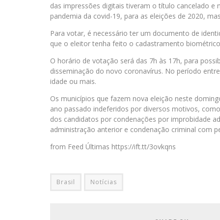
das impressões digitais tiveram o título cancelado e
pandemia da covid-19, para as eleições de 2020, mas
Para votar, é necessário ter um documento de ident
que o eleitor tenha feito o cadastramento biométrico
O horário de votação será das 7h às 17h, para possib
disseminação do novo coronavírus. No período entre 
idade ou mais.
Os municípios que fazem nova eleição neste domingo 
ano passado indeferidos por diversos motivos, como
dos candidatos por condenações por improbidade adm
administração anterior e condenação criminal com per
from Feed Últimas https://ift.tt/3ovkqns
Brasil
Notícias