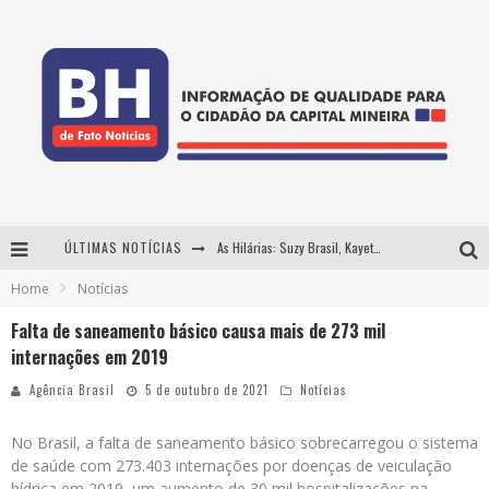
ÚLTIMAS NOTÍCIAS
As Hilárias: Suzy Brasil, Kayete e Karoline Absinto retornam a Belo Horizonte para apresentação única no Teatro Sesiminas
Home
Notícias
Projeta Cultura abre inscrições gratuitas em Conselheiro Lafaiete para oficinas de elaboração de projetos culturais e inteligência artificial
Falta de saneamento básico causa mais de 273 mil
Usecorp consolida a 'economia do uso' no B2B brasileiro, vira S.A. e impulsiona expansão com novo fundo estruturado
internações em 2019
Hot Wheels Monster Trucks Live™ confirma Belo Horizonte na turnê América do Sul 2027
Agência Brasil
5 de outubro de 2021
Notícias
No Brasil, a falta de saneamento básico sobrecarregou o sistema
de saúde com 273.403 internações por doenças de veiculação
hídrica em 2019, um aumento de 30 mil hospitalizações na