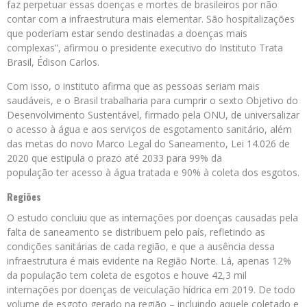
faz perpetuar essas doenças e mortes de brasileiros por não
contar com a infraestrutura mais elementar. São hospitalizações
que poderiam estar sendo destinadas a doenças mais
complexas”, afirmou o presidente executivo do Instituto Trata
Brasil, Édison Carlos.
Com isso, o instituto afirma que as pessoas seriam mais
saudáveis, e o Brasil trabalharia para cumprir o sexto Objetivo do
Desenvolvimento Sustentável, firmado pela ONU, de universalizar
o acesso à água e aos serviços de esgotamento sanitário, além
das metas do novo Marco Legal do Saneamento, Lei 14.026 de
2020 que estipula o prazo até 2033 para 99% da
população ter acesso à água tratada e 90% à coleta dos esgotos.
Regiões
O estudo concluiu que as internações por doenças causadas pela
falta de saneamento se distribuem pelo país, refletindo as
condições sanitárias de cada região, e que a ausência dessa
infraestrutura é mais evidente na Região Norte. Lá, apenas 12%
da população tem coleta de esgotos e houve 42,3 mil
internações por doenças de veiculação hídrica em 2019. De todo
volume de esgoto gerado na região – incluindo aquele coletado e