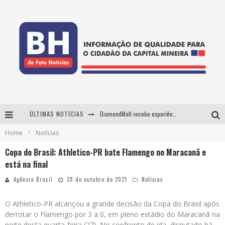
ÚLTIMAS NOTÍCIAS
DiamondMall recebe experiência imersiva que recria o Coliseu e a grandiosidade da Roma Antiga
Home
Notícias
Milton Guedes, o "músico dos músicos", apresenta show da turnê "Milton Canta Lulu" em BH
Copa do Brasil: Athletico-PR bate Flamengo no Maracanã e
29ª edição do Festival Cultura e Gastronomia de Tiradentes ocupa a cidade entre 21 e 30 de agosto, com o tema Minas Lusitânia
está na final
De BH para o mundo: conheça a stylist mineira por trás de turnês e campanhas globais
Agência Brasil
28 de outubro de 2021
Notícias
O Athletico-PR alcançou a grande decisão da Copa do Brasil após
derrotar o Flamengo por 3 a 0, em pleno estádio do Maracanã na
noite desta quarta-feira (27). No confronto de ida, disputado há