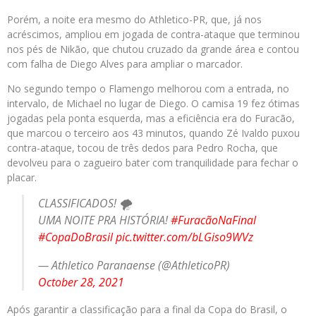
Porém, a noite era mesmo do Athletico-PR, que, já nos
acréscimos, ampliou em jogada de contra-ataque que terminou
nos pés de Nikão, que chutou cruzado da grande área e contou
com falha de Diego Alves para ampliar o marcador.
No segundo tempo o Flamengo melhorou com a entrada, no
intervalo, de Michael no lugar de Diego. O camisa 19 fez ótimas
jogadas pela ponta esquerda, mas a eficiência era do Furacão,
que marcou o terceiro aos 43 minutos, quando Zé Ivaldo puxou
contra-ataque, tocou de três dedos para Pedro Rocha, que
devolveu para o zagueiro bater com tranquilidade para fechar o
placar.
CLASSIFICADOS! 🌪️
UMA NOITE PRA HISTÓRIA!
#FuracãoNaFinal
#CopaDoBrasil
pic.twitter.com/bLGiso9WVz
— Athletico Paranaense (@AthleticoPR)
October 28, 2021
Após garantir a classificação para a final da Copa do Brasil, o