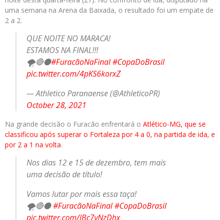
uma semana na Arena da Baixada, o resultado foi um empate de
2 a 2.
QUE NOITE NO MARACA!
ESTAMOS NA FINAL!!!
🌪️🔴⚫️
#FuracãoNaFinal
#CopaDoBrasil
pic.twitter.com/4pKS6korxZ
— Athletico Paranaense (@AthleticoPR)
October 28, 2021
Na grande decisão o Furacão enfrentará o
Atlético-MG, que se
classificou após superar o Fortaleza por 4 a 0, na partida de ida, e
por 2 a 1 na volta
.
Nos dias 12 e 15 de dezembro, tem mais
uma decisão de título!
Vamos lutar por mais essa taça!
🌪️🔴⚫️
#FuracãoNaFinal
#CopaDoBrasil
pic.twitter.com/lBc7vNzDhx