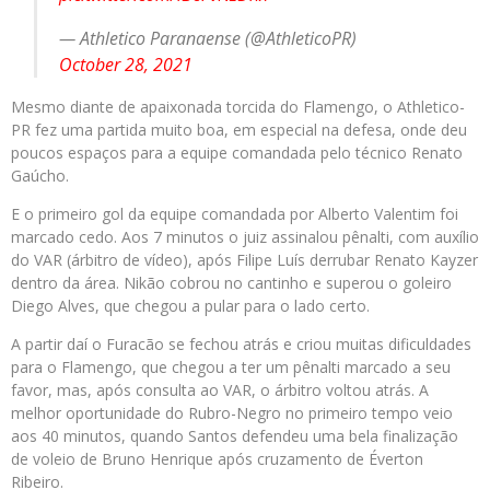
— Athletico Paranaense (@AthleticoPR)
October 28, 2021
Mesmo diante de apaixonada torcida do Flamengo, o Athletico-
PR fez uma partida muito boa, em especial na defesa, onde deu
poucos espaços para a equipe comandada pelo técnico Renato
Gaúcho.
E o primeiro gol da equipe comandada por Alberto Valentim foi
marcado cedo. Aos 7 minutos o juiz assinalou pênalti, com auxílio
do VAR (árbitro de vídeo), após Filipe Luís derrubar Renato Kayzer
dentro da área. Nikão cobrou no cantinho e superou o goleiro
Diego Alves, que chegou a pular para o lado certo.
A partir daí o Furacão se fechou atrás e criou muitas dificuldades
para o Flamengo, que chegou a ter um pênalti marcado a seu
favor, mas, após consulta ao VAR, o árbitro voltou atrás. A
melhor oportunidade do Rubro-Negro no primeiro tempo veio
aos 40 minutos, quando Santos defendeu uma bela finalização
de voleio de Bruno Henrique após cruzamento de Éverton
Ribeiro.