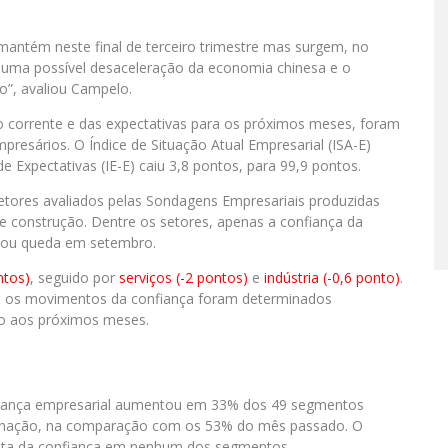
ntém neste final de terceiro trimestre mas surgem, no
a, uma possível desaceleração da economia chinesa e o
o”, avaliou Campelo.
ção corrente e das expectativas para os próximos meses, foram
resários. O Índice de Situação Atual Empresarial (ISA-E)
e Expectativas (IE-E) caiu 3,8 pontos, para 99,9 pontos.
setores avaliados pelas Sondagens Empresariais produzidas
 e construção. Dentre os setores, apenas a confiança da
ntou queda em setembro.
ntos)
, seguido por
serviços (-2 pontos)
e
indústria (-0,6 ponto)
.
, os movimentos da confiança foram determinados
ão aos próximos meses.
nfiança empresarial aumentou em 33% dos 49 segmentos
eminação, na comparação com os 53% do mês passado. O
alta da confiança em nenhum dos segmentos.