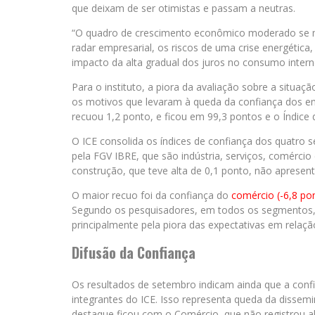
que deixam de ser otimistas e passam a neutras.
“O quadro de crescimento econômico moderado se ma
radar empresarial, os riscos de uma crise energétic
impacto da alta gradual dos juros no consumo intern
Para o instituto, a piora da avaliação sobre a situa
os motivos que levaram à queda da confiança dos emp
recuou 1,2 ponto, e ficou em 99,3 pontos e o Índice d
O ICE consolida os índices de confiança dos quatro 
pela FGV IBRE, que são indústria, serviços, comércio
construção, que teve alta de 0,1 ponto, não aprese
O maior recuo foi da confiança do
comércio (-6,8 po
Segundo os pesquisadores, em todos os segmentos
principalmente pela piora das expectativas em relaç
Difusão da Confiança
Os resultados de setembro indicam ainda que a co
integrantes do ICE. Isso representa queda da diss
destaque ficou com o Comércio, que não registrou 