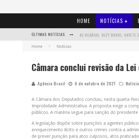
HOME
NOTÍCIAS
ÚLTIMAS NOTÍCIAS
Home
Notícias
Câmara conclui revisão da Lei
Agência Brasil
6 de outubro de 2021
Notíci
A Câmara dos Deputados concluiu, nesta quarta-feira (
Improbidade Administrativa. A proposta exige a com
públicos. A matéria segue para sanção do presidente 
A legislação dispõe sobre punições a agentes públic
enriquecimento ilícito e outros crimes contra a admi
de prever punição para atos culposos, atos praticado