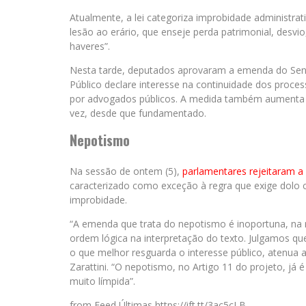
Atualmente, a lei categoriza improbidade administra
lesão ao erário, que enseje perda patrimonial, desv
haveres”.
Nesta tarde, deputados aprovaram a emenda do Sena
Público declare interesse na continuidade dos proce
por advogados públicos. A medida também aumenta o
vez, desde que fundamentado.
Nepotismo
Na sessão de ontem (5),
parlamentares rejeitaram 
caracterizado como exceção à regra que exige dolo c
improbidade.
“A emenda que trata do nepotismo é inoportuna, na m
ordem lógica na interpretação do texto. Julgamos que
o que melhor resguarda o interesse público, atenua a
Zarattini. “O nepotismo, no Artigo 11 do projeto, já
muito límpida”.
from Feed Últimas https://ift.tt/3ac5cLB