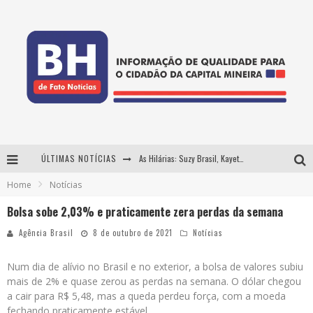
ÚLTIMAS NOTÍCIAS
As Hilárias: Suzy Brasil, Kayete e Karoline Absinto retornam a Belo Horizonte para apresentação única no Teatro Sesiminas
Home
Notícias
Projeta Cultura abre inscrições gratuitas em Conselheiro Lafaiete para oficinas de elaboração de projetos culturais e inteligência artificial
Bolsa sobe 2,03% e praticamente zera perdas da semana
Usecorp consolida a 'economia do uso' no B2B brasileiro, vira S.A. e impulsiona expansão com novo fundo estruturado
Agência Brasil
8 de outubro de 2021
Notícias
Hot Wheels Monster Trucks Live™ confirma Belo Horizonte na turnê América do Sul 2027
Num dia de alívio no Brasil e no exterior, a bolsa de valores subiu
mais de 2% e quase zerou as perdas na semana. O dólar chegou
a cair para R$ 5,48, mas a queda perdeu força, com a moeda
fechando praticamente estável.