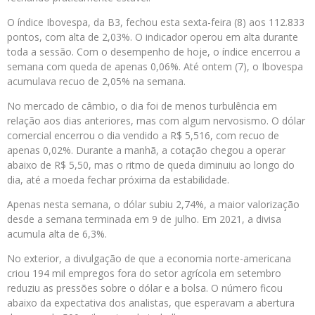
O índice Ibovespa, da B3, fechou esta sexta-feira (8) aos 112.833
pontos, com alta de 2,03%. O indicador operou em alta durante
toda a sessão. Com o desempenho de hoje, o índice encerrou a
semana com queda de apenas 0,06%. Até ontem (7), o Ibovespa
acumulava recuo de 2,05% na semana.
No mercado de câmbio, o dia foi de menos turbulência em
relação aos dias anteriores, mas com algum nervosismo. O dólar
comercial encerrou o dia vendido a R$ 5,516, com recuo de
apenas 0,02%. Durante a manhã, a cotação chegou a operar
abaixo de R$ 5,50, mas o ritmo de queda diminuiu ao longo do
dia, até a moeda fechar próxima da estabilidade.
Apenas nesta semana, o dólar subiu 2,74%, a maior valorização
desde a semana terminada em 9 de julho. Em 2021, a divisa
acumula alta de 6,3%.
No exterior, a divulgação de que a economia norte-americana
criou 194 mil empregos fora do setor agrícola em setembro
reduziu as pressões sobre o dólar e a bolsa. O número ficou
abaixo da expectativa dos analistas, que esperavam a abertura