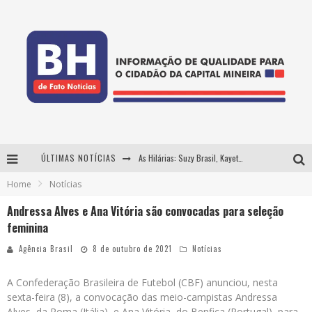
ÚLTIMAS NOTÍCIAS
As Hilárias: Suzy Brasil, Kayete e Karoline Absinto retornam a Belo Horizonte para apresentação única no Teatro Sesiminas
Home
Notícias
Projeta Cultura abre inscrições gratuitas em Conselheiro Lafaiete para oficinas de elaboração de projetos culturais e inteligência artificial
Andressa Alves e Ana Vitória são convocadas para seleção
Usecorp consolida a 'economia do uso' no B2B brasileiro, vira S.A. e impulsiona expansão com novo fundo estruturado
feminina
Hot Wheels Monster Trucks Live™ confirma Belo Horizonte na turnê América do Sul 2027
Agência Brasil
8 de outubro de 2021
Notícias
A Confederação Brasileira de Futebol (CBF) anunciou, nesta
sexta-feira (8), a convocação das meio-campistas Andressa
Alves, da Roma (Itália), e Ana Vitória, do Benfica (Portugal), para