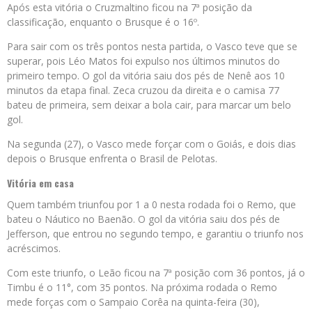
Após esta vitória o Cruzmaltino ficou na 7ª posição da
classificação, enquanto o Brusque é o 16º.
Para sair com os três pontos nesta partida, o Vasco teve que se
superar, pois Léo Matos foi expulso nos últimos minutos do
primeiro tempo. O gol da vitória saiu dos pés de Nenê aos 10
minutos da etapa final. Zeca cruzou da direita e o camisa 77
bateu de primeira, sem deixar a bola cair, para marcar um belo
gol.
Na segunda (27), o Vasco mede forçar com o Goiás, e dois dias
depois o Brusque enfrenta o Brasil de Pelotas.
Vitória em casa
Quem também triunfou por 1 a 0 nesta rodada foi o Remo, que
bateu o Náutico no Baenão. O gol da vitória saiu dos pés de
Jefferson, que entrou no segundo tempo, e garantiu o triunfo nos
acréscimos.
Com este triunfo, o Leão ficou na 7ª posição com 36 pontos, já o
Timbu é o 11°, com 35 pontos. Na próxima rodada o Remo
mede forças com o Sampaio Corêa na quinta-feira (30),