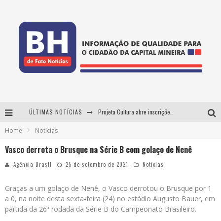
ÚLTIMAS NOTÍCIAS
Projeta Cultura abre inscrições gratuitas em Conselheiro Lafaiete para oficinas de elaboração de projetos culturais e inteligência artificial
Home
Notícias
Usecorp consolida a 'economia do uso' no B2B brasileiro, vira S.A. e impulsiona expansão com novo fundo estruturado
Vasco derrota o Brusque na Série B com golaço de Nenê
Esplanada fica pequena e CÊ TÁ DOIDO FESTIVAL anuncia mudança para o gramado do Mineirão
Agência Brasil
25 de setembro de 2021
Notícias
As Hilárias: Suzy Brasil, Kayete e Karoline Absinto retornam a Belo Horizonte para apresentação única no Teatro Sesiminas
Graças a um golaço de Nenê, o Vasco derrotou o Brusque por 1
a 0, na noite desta sexta-feira (24) no estádio Augusto Bauer, em
partida da 26ª rodada da Série B do Campeonato Brasileiro.