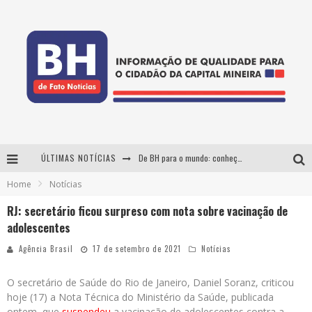
ÚLTIMAS NOTÍCIAS
De BH para o mundo: conheça a stylist mineira por trás de turnês e campanhas globais
Home
Notícias
DiamondMall recebe experiência imersiva que recria o Coliseu e a grandiosidade da Roma Antiga
RJ: secretário ficou surpreso com nota sobre vacinação de
Milton Guedes, o "músico dos músicos", apresenta show da turnê "Milton Canta Lulu" em BH
adolescentes
Esplanada fica pequena e CÊ TÁ DOIDO FESTIVAL anuncia mudança para o gramado do Mineirão
Agência Brasil
17 de setembro de 2021
Notícias
O secretário de Saúde do Rio de Janeiro, Daniel Soranz, criticou
hoje (17) a Nota Técnica do Ministério da Saúde, publicada
ontem, que
suspendeu
a vacinação de adolescentes contra a