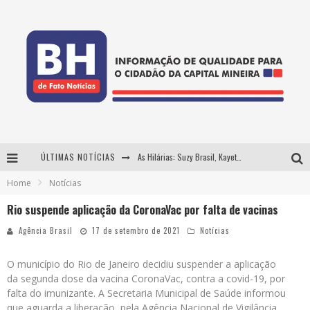
ÚLTIMAS NOTÍCIAS
As Hilárias: Suzy Brasil, Kayete e Karoline Absinto retornam a Belo Horizonte para apresentação única no Teatro Sesiminas
Home
Notícias
Projeta Cultura abre inscrições gratuitas em Conselheiro Lafaiete para oficinas de elaboração de projetos culturais e inteligência artificial
Rio suspende aplicação da CoronaVac por falta de vacinas
Usecorp consolida a 'economia do uso' no B2B brasileiro, vira S.A. e impulsiona expansão com novo fundo estruturado
Agência Brasil
17 de setembro de 2021
Notícias
Hot Wheels Monster Trucks Live™ confirma Belo Horizonte na turnê América do Sul 2027
O município do Rio de Janeiro decidiu suspender a aplicação
da segunda dose da vacina CoronaVac, contra a covid-19, por
falta do imunizante. A Secretaria Municipal de Saúde informou
que aguarda a liberação, pela Agência Nacional de Vigilância