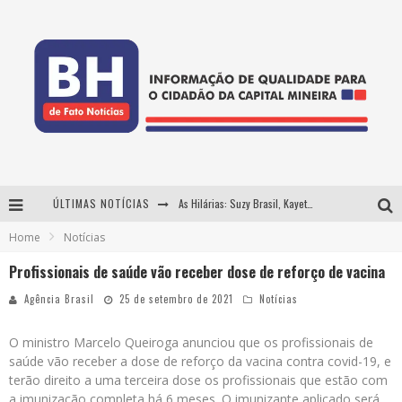
ÚLTIMAS NOTÍCIAS
As Hilárias: Suzy Brasil, Kayete e Karoline Absinto retornam a Belo Horizonte para apresentação única no Teatro Sesiminas
Home
Notícias
Projeta Cultura abre inscrições gratuitas em Conselheiro Lafaiete para oficinas de elaboração de projetos culturais e inteligência artificial
Profissionais de saúde vão receber dose de reforço de vacina
Usecorp consolida a 'economia do uso' no B2B brasileiro, vira S.A. e impulsiona expansão com novo fundo estruturado
Agência Brasil
25 de setembro de 2021
Notícias
Hot Wheels Monster Trucks Live™ confirma Belo Horizonte na turnê América do Sul 2027
O ministro Marcelo Queiroga anunciou que os profissionais de
saúde vão receber a dose de reforço da vacina contra covid-19, e
terão direito a uma terceira dose os profissionais que estão com
a imunização completa há 6 meses. O imunizante aplicado será