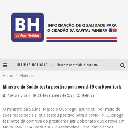
ÚLTIMAS NOTÍCIAS
Usecorp consolida a 'economia do uso' no B2B brasileiro, vira S.A. e impulsiona expansão com novo fundo estruturado
Home
Notícias
Esplanada fica pequena e CÊ TÁ DOIDO FESTIVAL anuncia mudança para o gramado do Mineirão
Ministro da Saúde testa positivo para covid-19 em Nova York
De BH para o mundo: conheça a stylist mineira por trás de turnês e campanhas globais
Agência Brasil
21 de setembro de 2021
Notícias
Projeta Cultura abre inscrições gratuitas em Conselheiro Lafaiete para oficinas de elaboração de projetos culturais e inteligência artificial
O ministro da Saúde, Marcelo Queiroga, anunciou, por meio de
suas redes sociais, que testou positivo para a covid-19. Queiroga
fez parte da comitiva do presidente Jair Bolsonaro que esteve em
Nova York (EUA) para a a 76ª Assembleia Geral das Nações