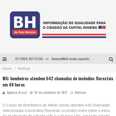
ÚLTIMAS NOTÍCIAS
DiamondMall recebe experiência imersiva que recria o Coliseu e a grandiosidade da Roma Antiga
Home
Notícias
Milton Guedes, o "músico dos músicos", apresenta show da turnê "Milton Canta Lulu" em BH
MG: bombeiros atendem 642 chamadas de incêndios florestais
29ª edição do Festival Cultura e Gastronomia de Tiradentes ocupa a cidade entre 21 e 30 de agosto, com o tema Minas Lusitânia
em 48 horas
De BH para o mundo: conheça a stylist mineira por trás de turnês e campanhas globais
Agência Brasil
20 de setembro de 2021
Notícias
O Corpo de Bombeiros de Minas Gerais atendeu 642 chamadas
relacionadas a incêndios florestais ocorridos entre entre o início
da madrugada de sábado (18) e a de hoje (20), em todo estado.