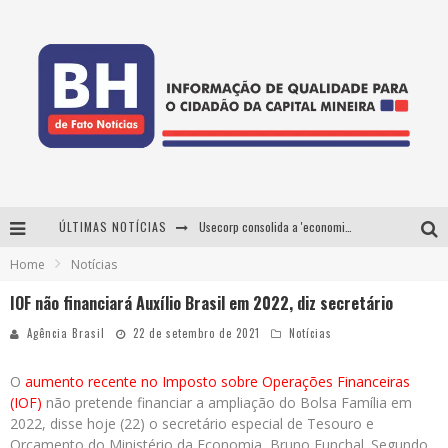
ÚLTIMAS NOTÍCIAS
Usecorp consolida a 'economia do uso' no B2B brasileiro, vira S.A. e impulsiona expansão com novo fundo estruturado
Home
Notícias
Esplanada fica pequena e CÊ TÁ DOIDO FESTIVAL anuncia mudança para o gramado do Mineirão
IOF não financiará Auxílio Brasil em 2022, diz secretário
De BH para o mundo: conheça a stylist mineira por trás de turnês e campanhas globais
Agência Brasil
22 de setembro de 2021
Notícias
Projeta Cultura abre inscrições gratuitas em Conselheiro Lafaiete para oficinas de elaboração de projetos culturais e inteligência artificial
O
aumento recente no Imposto sobre Operações Financeiras
(IOF)
não pretende financiar a ampliação do Bolsa Família em
2022, disse hoje (22) o secretário especial de Tesouro e
Orçamento do Ministério da Economia, Bruno Funchal. Segundo