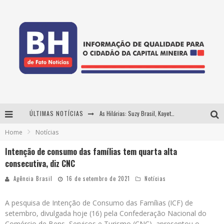
ÚLTIMAS NOTÍCIAS
As Hilárias: Suzy Brasil, Kayete e Karoline Absinto retornam a Belo Horizonte para apresentação única no Teatro Sesiminas
Home
Notícias
Projeta Cultura abre inscrições gratuitas em Conselheiro Lafaiete para oficinas de elaboração de projetos culturais e inteligência artificial
Intenção de consumo das famílias tem quarta alta
Usecorp consolida a 'economia do uso' no B2B brasileiro, vira S.A. e impulsiona expansão com novo fundo estruturado
consecutiva, diz CNC
Hot Wheels Monster Trucks Live™ confirma Belo Horizonte na turnê América do Sul 2027
Agência Brasil
16 de setembro de 2021
Notícias
A pesquisa de Intenção de Consumo das Famílias (ICF) de
setembro, divulgada hoje (16) pela Confederação Nacional do
Comércio de Bens, Serviços e Turismo (CNC), apresentou o