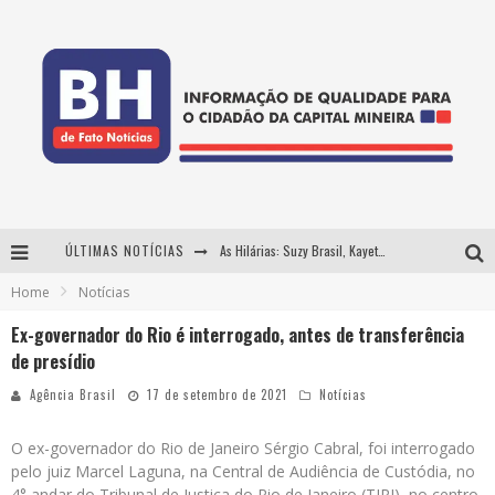
ÚLTIMAS NOTÍCIAS
As Hilárias: Suzy Brasil, Kayete e Karoline Absinto retornam a Belo Horizonte para apresentação única no Teatro Sesiminas
Home
Notícias
Projeta Cultura abre inscrições gratuitas em Conselheiro Lafaiete para oficinas de elaboração de projetos culturais e inteligência artificial
Ex-governador do Rio é interrogado, antes de transferência
Usecorp consolida a 'economia do uso' no B2B brasileiro, vira S.A. e impulsiona expansão com novo fundo estruturado
de presídio
Hot Wheels Monster Trucks Live™ confirma Belo Horizonte na turnê América do Sul 2027
Agência Brasil
17 de setembro de 2021
Notícias
O ex-governador do Rio de Janeiro Sérgio Cabral, foi interrogado
pelo juiz Marcel Laguna, na Central de Audiência de Custódia, no
4° andar do Tribunal de Justiça do Rio de Janeiro (TJRJ), no centro