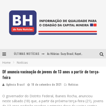
ÚLTIMAS NOTÍCIAS
As Hilárias: Suzy Brasil, Kayete e Karoline Absinto retornam a Belo Horizonte para apresentação única no Teatro Sesiminas
Home
Notícias
Projeta Cultura abre inscrições gratuitas em Conselheiro Lafaiete para oficinas de elaboração de projetos culturais e inteligência artificial
DF anuncia vacinação de jovens de 13 anos a partir de terça-
Usecorp consolida a 'economia do uso' no B2B brasileiro, vira S.A. e impulsiona expansão com novo fundo estruturado
feira
Hot Wheels Monster Trucks Live™ confirma Belo Horizonte na turnê América do Sul 2027
Agência Brasil
18 de setembro de 2021
Notícias
O governador do Distrito Federal, Ibaneis Rocha, anunciou
neste sábado (18) que, a partir da próxima terça-feira (21), jovens
de 13 anos poderão receber a primeira dose da vacina contra