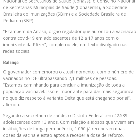
Nacional de Secretários de Saúde (Conass), o Conselho Nacional
de Secretarias Municipais de Saúde (Conasems), a Sociedade
Brasileira de Imunizações (SBIm) e a Sociedade Brasileira de
Pediatria (SBP).
“E também da Anvisa, órgão regulador que autorizou a vacinação
contra covid-19 em adolescentes de 12 a 17 anos com o
imunizante da Pfizer”, completou ele, em texto divulgado nas
redes sociais.
Balanço
O governador comemorou o atual momento, com o número de
vacinados no DF ultrapassando 2,1 milhões de pessoas.
“Estamos caminhando para concluir a imunização de toda a
população vacinável. Isso é importante para dar mais segurança
no que diz respeito à variante Delta que está chegando por aí”,
afirmou.
Segundo a secretaria de saúde, o Distrito Federal tem 42.539
adolescentes com 13 anos. Com relação a idosos que vivem em
instituições de longa permanência, 1.090 já receberam duas
doses da vacina e estão aptos a receber a dose de reforço.