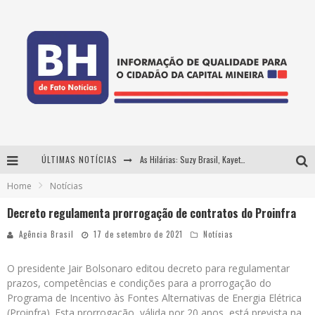
ÚLTIMAS NOTÍCIAS
As Hilárias: Suzy Brasil, Kayete e Karoline Absinto retornam a Belo Horizonte para apresentação única no Teatro Sesiminas
Home
Notícias
Projeta Cultura abre inscrições gratuitas em Conselheiro Lafaiete para oficinas de elaboração de projetos culturais e inteligência artificial
Decreto regulamenta prorrogação de contratos do Proinfra
Usecorp consolida a 'economia do uso' no B2B brasileiro, vira S.A. e impulsiona expansão com novo fundo estruturado
Agência Brasil
17 de setembro de 2021
Notícias
Hot Wheels Monster Trucks Live™ confirma Belo Horizonte na turnê América do Sul 2027
O presidente Jair Bolsonaro editou decreto para regulamentar
prazos, competências e condições para a prorrogação do
Programa de Incentivo às Fontes Alternativas de Energia Elétrica
(Proinfra). Esta prorrogação, válida por 20 anos, está prevista na