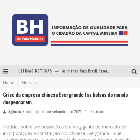
ÚLTIMAS NOTÍCIAS
As Hilárias: Suzy Brasil, Kayete e Karoline Absinto retornam a Belo Horizonte para apresentação única no Teatro Sesiminas
Home
Notícias
Projeta Cultura abre inscrições gratuitas em Conselheiro Lafaiete para oficinas de elaboração de projetos culturais e inteligência artificial
Crise da empresa chinesa Evergrande faz bolsas do mundo
Usecorp consolida a 'economia do uso' no B2B brasileiro, vira S.A. e impulsiona expansão com novo fundo estruturado
despencarem
Hot Wheels Monster Trucks Live™ confirma Belo Horizonte na turnê América do Sul 2027
Agência Brasil
20 de setembro de 2021
Notícias
Notícias sobre um possível calote da gigante do mercado de
incorporações e construção civil chinesa Evergrande – que
atualmente possui a maior dívida de ativos do mundo, mais de