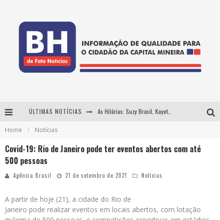
ÚLTIMAS NOTÍCIAS
As Hilárias: Suzy Brasil, Kayete e Karoline Absinto retornam a Belo Horizonte para apresentação única no Teatro Sesiminas
Home
Notícias
Projeta Cultura abre inscrições gratuitas em Conselheiro Lafaiete para oficinas de elaboração de projetos culturais e inteligência artificial
Covid-19: Rio de Janeiro pode ter eventos abertos com até
Usecorp consolida a 'economia do uso' no B2B brasileiro, vira S.A. e impulsiona expansão com novo fundo estruturado
500 pessoas
Hot Wheels Monster Trucks Live™ confirma Belo Horizonte na turnê América do Sul 2027
Agência Brasil
21 de setembro de 2021
Notícias
A partir de hoje (21), a cidade do Rio de
Janeiro pode realizar eventos em locais abertos, com lotação
máxima de 500 pessoas, e competições esportivas em estádios