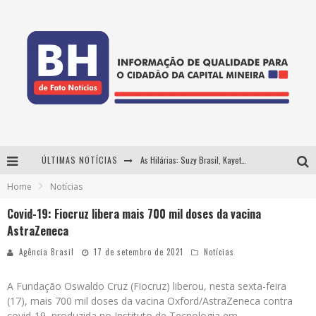
ÚLTIMAS NOTÍCIAS
As Hilárias: Suzy Brasil, Kayete e Karoline Absinto retornam a Belo Horizonte para apresentação única no Teatro Sesiminas
Home
Notícias
Projeta Cultura abre inscrições gratuitas em Conselheiro Lafaiete para oficinas de elaboração de projetos culturais e inteligência artificial
Covid-19: Fiocruz libera mais 700 mil doses da vacina
Usecorp consolida a 'economia do uso' no B2B brasileiro, vira S.A. e impulsiona expansão com novo fundo estruturado
AstraZeneca
Hot Wheels Monster Trucks Live™ confirma Belo Horizonte na turnê América do Sul 2027
Agência Brasil
17 de setembro de 2021
Notícias
A Fundação Oswaldo Cruz (Fiocruz) liberou, nesta sexta-feira
(17), mais 700 mil doses da vacina Oxford/AstraZeneca contra
covid-19, produzida no Instituto de Tecnologia em