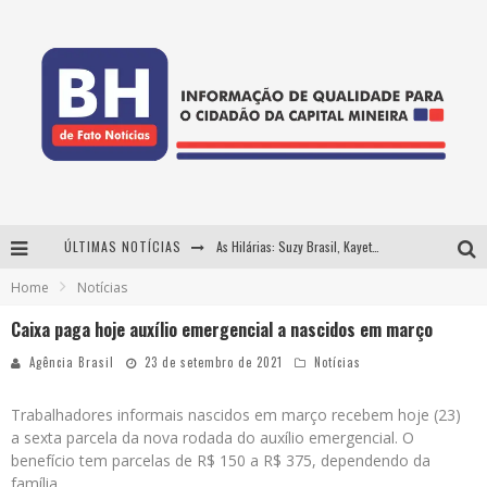
ÚLTIMAS NOTÍCIAS
As Hilárias: Suzy Brasil, Kayete e Karoline Absinto retornam a Belo Horizonte para apresentação única no Teatro Sesiminas
Home
Notícias
Projeta Cultura abre inscrições gratuitas em Conselheiro Lafaiete para oficinas de elaboração de projetos culturais e inteligência artificial
Caixa paga hoje auxílio emergencial a nascidos em março
Usecorp consolida a 'economia do uso' no B2B brasileiro, vira S.A. e impulsiona expansão com novo fundo estruturado
Agência Brasil
23 de setembro de 2021
Notícias
Hot Wheels Monster Trucks Live™ confirma Belo Horizonte na turnê América do Sul 2027
Trabalhadores informais nascidos em março recebem hoje (23)
a sexta parcela da nova rodada do auxílio emergencial. O
benefício tem parcelas de R$ 150 a R$ 375, dependendo da
família.