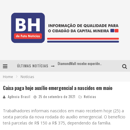
DiamondMall recebe experiência imersiva que recria o Coliseu e a grandiosidade da Roma Antiga
ÚLTIMAS NOTÍCIAS
Milton Guedes, o "músico dos músicos", apresenta show da turnê "Milton Canta Lulu" em BH
Home
Notícias
29ª edição do Festival Cultura e Gastronomia de Tiradentes ocupa a cidade entre 21 e 30 de agosto, com o tema Minas Lusitânia
Caixa paga hoje auxílio emergencial a nascidos em maio
De BH para o mundo: conheça a stylist mineira por trás de turnês e campanhas globais
Agência Brasil
25 de setembro de 2021
Notícias
Trabalhadores informais nascidos em maio recebem hoje (25) a
sexta parcela da nova rodada do auxílio emergencial. O benefício
terá parcelas de R$ 150 a R$ 375, dependendo da família.