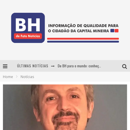
ÚLTIMAS NOTÍCIAS
De BH para o mundo: conheça a stylist mineira por trás de turnês e campanhas globais
Home
Notícias
DiamondMall recebe experiência imersiva que recria o Coliseu e a grandiosidade da Roma Antiga
Milton Guedes, o "músico dos músicos", apresenta show da turnê "Milton Canta Lulu" em BH
Esplanada fica pequena e CÊ TÁ DOIDO FESTIVAL anuncia mudança para o gramado do Mineirão