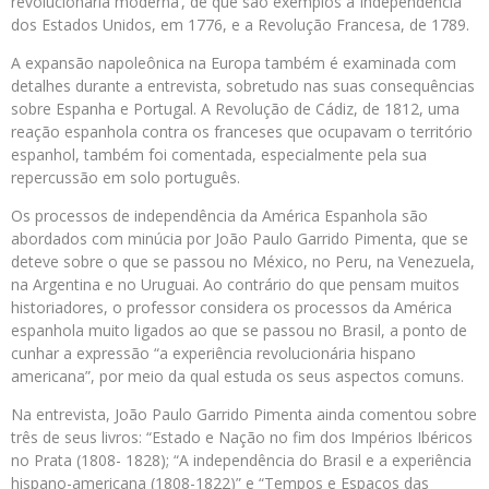
revolucionária moderna’, de que são exemplos a Independência
dos Estados Unidos, em 1776, e a Revolução Francesa, de 1789.
A expansão napoleônica na Europa também é examinada com
detalhes durante a entrevista, sobretudo nas suas consequências
sobre Espanha e Portugal. A Revolução de Cádiz, de 1812, uma
reação espanhola contra os franceses que ocupavam o território
espanhol, também foi comentada, especialmente pela sua
repercussão em solo português.
Os processos de independência da América Espanhola são
abordados com minúcia por João Paulo Garrido Pimenta, que se
deteve sobre o que se passou no México, no Peru, na Venezuela,
na Argentina e no Uruguai. Ao contrário do que pensam muitos
historiadores, o professor considera os processos da América
espanhola muito ligados ao que se passou no Brasil, a ponto de
cunhar a expressão “a experiência revolucionária hispano
americana”, por meio da qual estuda os seus aspectos comuns.
Na entrevista, João Paulo Garrido Pimenta ainda comentou sobre
três de seus livros: “Estado e Nação no fim dos Impérios Ibéricos
no Prata (1808- 1828); “A independência do Brasil e a experiência
hispano-americana (1808-1822)” e “Tempos e Espaços das