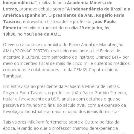
Independência”
, realizado pela
Academia Mineira de
Letras,
promove debate sobre
“A independência do Brasil e a
América Espanhola”.
O
presidente da AML, Rogério Faria
Tavares
, entrevista o historiador e professor
João Paulo
Pimenta
em vídeo transmitido no
dia
29 de julho, às
19h30,
no
YouTube da AML.
O evento acontece no âmbito do Plano Anual de Manutenção
AML (PRONAC 203709), realizado mediante a Lei Federal de
Incentivo à Cultura, com patrocínio do Instituto Unimed BH – por
meio do incentivo fiscal de mais de cinco mil e duzentos médicos
cooperados e colaboradores – e da CEMIG. Copatrocínio da
Tambasa.
Em entrevista ao presidente da Academia Mineira de Letras,
Rogério Faria Tavares, o professor João Paulo Garrido Pimenta,
titular e livre-docente da USP, analisa com detalhes o que se
passava no mundo no final do século XVIII, com a expansão da
Revolução Industrial e a maior difusão dos ideais iluministas.
Tais valores influíram fortemente sobre a Cultura política da
época, levando ao que o professor chamou de ‘experiência