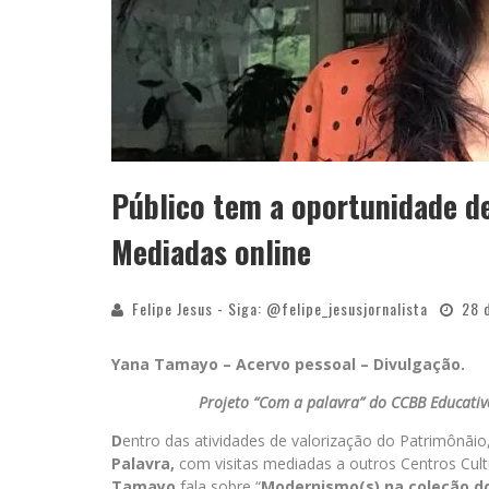
Público tem a oportunidade d
Mediadas online
Felipe Jesus - Siga: @felipe_jesusjornalista
28 
Yana Tamayo – Acervo pessoal – Divulgação.
Projeto “Com a palavra” do CCBB Educativo
D
entro das atividades de valorização do Patrimônāio
Palavra,
com visitas mediadas a outros Centros Cult
Tamayo
fala sobre “
Modernismo(s) na coleção d