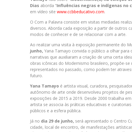
Dias
aborda “
Influências negras e indígenas no 
em vídeo site
www.ccbbeducativo.com
.
O Com a Palavra consiste em visitas mediadas realiza
diversos. Aborda cada exposição a partir de outros
modos de conhecer e de se relacionar com a arte.
Ao realizar uma visita à exposição permanente do M
junho,
Yana Tamayo convida o público a olhar para 
narrativas que auxiliaram a criação de uma certa idei
obras icônicas do Modernismo brasileiro, propõe-se 
representados no passado, como podem ter atravess
futuro.
Yana Tamayo
é artista visual, curadora, pesquisad
autônomo de arte onde desenvolveu projetos de pes
exposições de 2015 a 2019. Desde 2000 trabalha em 
artista se associa às práticas educativas e curatoria
públicos e a esfera pública.
Já no
dia 29 de junho,
será apresentado o Centro Cul
cidade, local de encontro, de manifestações artísticas