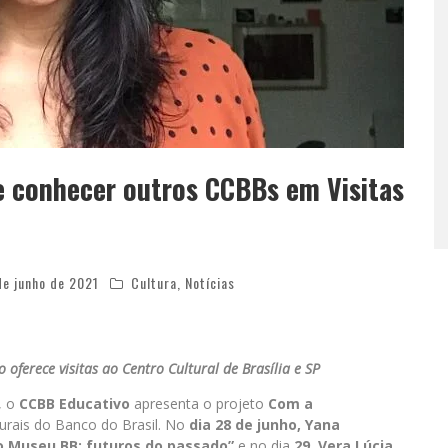
e conhecer outros CCBBs em Visitas
de junho de 2021
Cultura
,
Notícias
 oferece visitas ao Centro Cultural de Brasília e SP
, o
CCBB Educativo
apresenta o projeto
Com a
urais do Banco do Brasil. No
dia 28 de junho,
Yana
o Museu BB: futuros do passado”
e no dia
29
,
Vera Lúcia